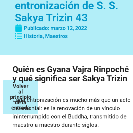
entronización de S. S.
Sakya Trizin 43
Publicado:
marzo 12, 2022
Historia
,
Maestros
Quién es Gyana Vajra Rinpoché
y qué significa ser Sakya Trizin
Volver
al
principio
Cada entronización es mucho más que un acto
de la
entrada
ceremonial: es la renovación de un vínculo
ininterrumpido con el Buddha, transmitido de
maestro a maestro durante siglos.