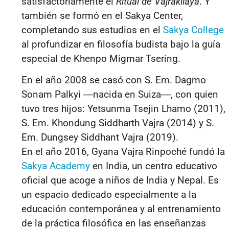
satisfactoriamente el
Ritual de Vajrakilaya
. Y
también se formó en el Sakya Center,
completando sus estudios en el
Sakya College
al profundizar en filosofía budista bajo la guía
especial de Khenpo Migmar Tsering.
En el año 2008 se casó con S. Em. Dagmo
Sonam Palkyi
―
nacida en Suiza
―
, con quien
tuvo tres hijos: Yetsunma Tsejin Lhamo (2011),
S. Em. Khondung Siddharth Vajra (2014) y S.
Em. Dungsey Siddhant Vajra (2019).
En el año 2016, Gyana Vajra Rinpoché fundó la
Sakya Academy
en India, un centro educativo
oficial que acoge a niños de India y Nepal. Es
un espacio dedicado especialmente a la
educación contemporánea y al entrenamiento
de la práctica filosófica en las enseñanzas