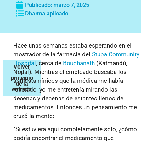
Publicado:
marzo 7, 2025
Dharma aplicado
Hace unas semanas estaba esperando en el
mostrador de la farmacia del
Stupa Community
Hospital
, cerca de
Boudhanath
(Katmandú,
Volver
Nepal). Mientras el empleado buscaba los
al
principio
antihistamínicos que la médica me había
de la
entrada
recetado, yo me entretenía mirando las
decenas y decenas de estantes llenos de
medicamentos. Entonces un pensamiento me
cruzó la mente:
“Si estuviera aquí completamente solo, ¿cómo
podría encontrar el medicamento que