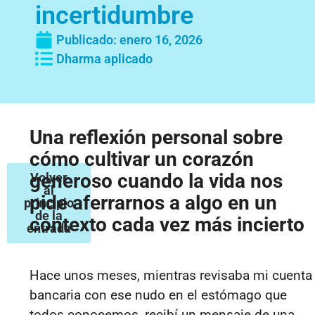
incertidumbre
Publicado:
enero 16, 2026
Dharma aplicado
Una reflexión personal sobre
cómo cultivar un corazón
generoso cuando la vida nos
Volver
al
pide aferrarnos a algo en un
principio
de la
contexto cada vez más incierto
entrada
Hace unos meses, mientras revisaba mi cuenta
bancaria con ese nudo en el estómago que
todos conocemos, recibí un mensaje de una