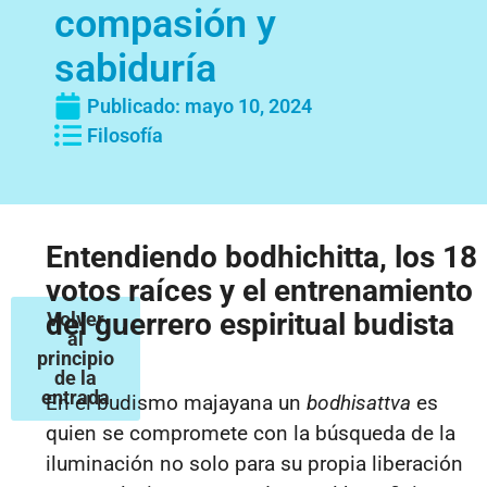
compasión y
sabiduría
Publicado:
mayo 10, 2024
Filosofía
Entendiendo bodhichitta, los 18
votos raíces y el entrenamiento
del guerrero espiritual budista
Volver
al
principio
de la
entrada
En el budismo majayana un
bodhisattva
es
quien se compromete con la búsqueda de la
iluminación no solo para su propia liberación