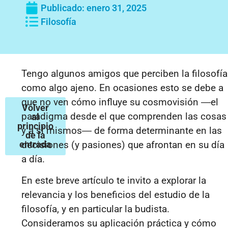
Publicado:
enero 31, 2025
Filosofía
Tengo algunos amigos que perciben la filosofía
como algo ajeno. En ocasiones esto se debe a
que no ven cómo influye su cosmovisión
―
el
Volver
paradigma desde el que comprenden las cosas
al
principio
y a sí mismos
―
de forma determinante en las
de la
entrada
decisiones (y pasiones) que afrontan en su día
a día.
En este breve artículo te invito a explorar la
relevancia y los beneficios del estudio de la
filosofía, y en particular la budista.
Consideramos su aplicación práctica y cómo